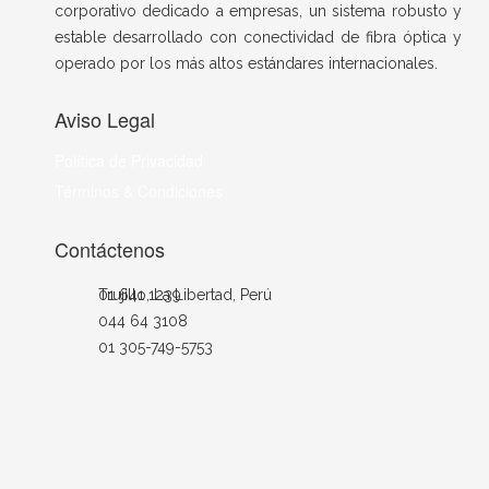
corporativo dedicado a empresas, un sistema robusto y
estable desarrollado con conectividad de fibra óptica y
operado por los más altos estándares internacionales.
Aviso Legal
Política de Privacidad
Términos & Condiciones
Contáctenos
Trujillo, La Libertad, Perú
01 641 1239
044 64 3108
01 305-749-5753
+51 902 524 298
ventas@nocperu.com