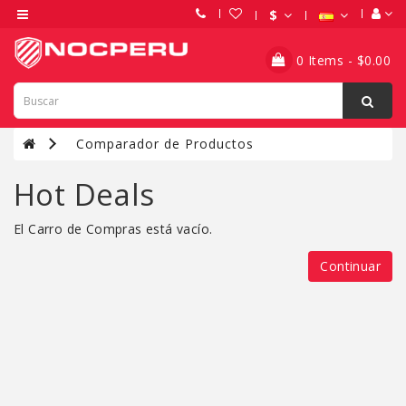
$
Categorías
0 Items - $0.00
FIBRA
ÓPTICA
Comparador de Productos
FTTH
Hot Deals
GABINETES
El Carro de Compras está vacío.
REDES
Continuar
SERVIDORES
SOLAR-
EÓLICO